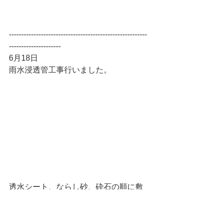
--------------------------------------------------------
---------------------
6月18日
雨水浸透管工事行いました。
透水シート、ならし砂、砕石の順に敷
きました。