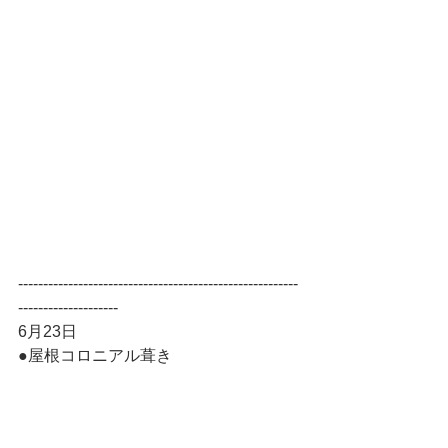
--------------------------------------------------------
--------------------
6月23日
●屋根コロニアル葺き