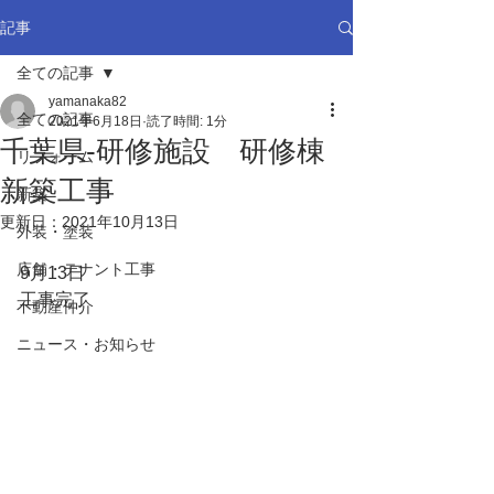
記事
全ての記事
yamanaka82
全ての記事
2021年6月18日
読了時間: 1分
千葉県-研修施設 研修棟
リフォーム
新築工事
新築
更新日：
2021年10月13日
外装・塗装
店舗・テナント工事
9月13日
工事完了
不動産仲介
ニュース・お知らせ